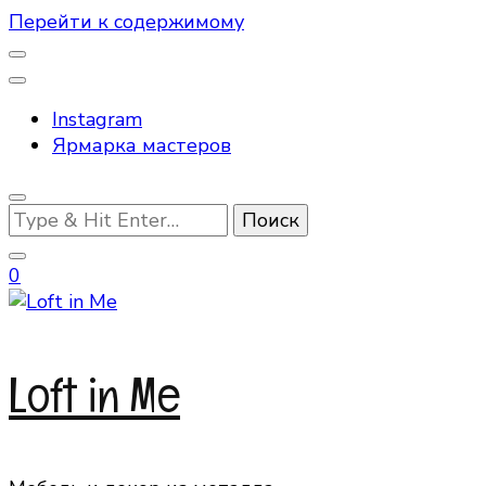
Перейти к содержимому
Instagram
Ярмарка мастеров
Ищите
что-
то?
0
Loft in Me